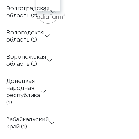
ул.
Волгоградская
Айтике
область (2)
би, д.
10
Вологодская
8-
область (1)
702-
811-
80-
Воронежская
00
область (1)
@
alevtina_podolog_taraz
@alevtina_podolog.center
Донецкая
народная
республика
(1)
Забайкальский
край (1)