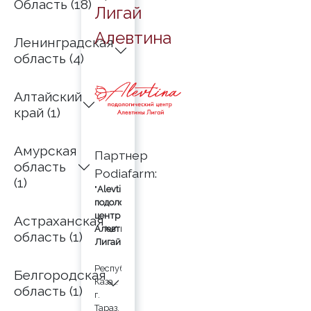
Область (18)
Лигай
Алевтина
Ленинградская
область (4)
Алтайский
край (1)
Амурская
Партнер
область
Podiafarm:
(1)
"
Alevtina"
подологический
центр
Астраханская
Алевтины
область (1)
Лигай
⁠Республика
Белгородская
Казахстан
область (1)
г.
Тараз,